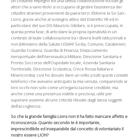
un costante impegno ed una fattiva collaborazione tra tutti gli
attori che a vario titolo si occupano di gestire l’assistenza dei
cittadini stranieri provenienti da paesi terzi. Ebbene la So.San.-
Lions, grazie anche al sostegno attivo del Distretto YB ed in
particolare del suo DG Maurizio Gibilaro, si è preoccupata, in
questa prima fase, di articolare la propria operatività in un
contesto di leale collaborazione tra i diversi livelli istituzionali e
non (Ministero della Salute USMAF Sicilia, Comune, Carabinieri,
Guardia Costiera, Guardia di Finanza, Distaccamento
Aeroportuale dell’Aeronautica Militare, Direzione Sanitaria e
Pronto Soccorso dell’Ospedale locale, Azienda Sanitaria
Territoriale, Direzione Scolastica, Croce Rossa Italiana e
Misericordia): così ho dovuto dare un volto a tutti questi contatti
telefonici che avevano anticipato la mia venuta, comparendo ai
loro occhi non solo come un’organizzazione credibile, ma
anche come una presenza visibile e preziosa, utile per
superare assieme alcune criticità rilevate dagli stessi soggetti
dell’accoglienza.
So che la grande famiglia Lions non ti ha fatto mancare affetto e
riconoscenza. Quanto secondo te è importante,
imprescindibile ed inseparabile dal concetto di volontariato il
nostro essere LION?