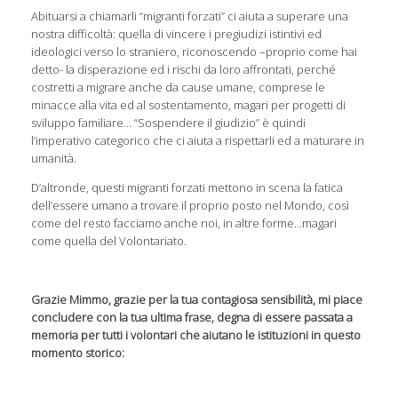
Abituarsi a chiamarli “migranti forzati” ci aiuta a superare una
nostra difficoltà: quella di vincere i pregiudizi istintivi ed
ideologici verso lo straniero, riconoscendo –proprio come hai
detto- la disperazione ed i rischi da loro affrontati, perché
costretti a migrare anche da cause umane, comprese le
minacce alla vita ed al sostentamento, magari per progetti di
sviluppo familiare… “Sospendere il giudizio” è quindi
l’imperativo categorico che ci aiuta a rispettarli ed a maturare in
umanità.
D’altronde, questi migranti forzati mettono in scena la fatica
dell’essere umano a trovare il proprio posto nel Mondo, così
come del resto facciamo anche noi, in altre forme…magari
come quella del Volontariato.
Grazie Mimmo, grazie per la tua contagiosa sensibilità, mi piace
concludere con la tua ultima frase, degna di essere passata a
memoria per tutti i volontari che aiutano le istituzioni in questo
momento storico: