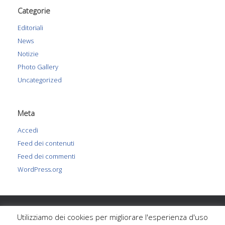
Categorie
Editoriali
News
Notizie
Photo Gallery
Uncategorized
Meta
Accedi
Feed dei contenuti
Feed dei commenti
WordPress.org
Via Nino Oxilia 2a-5, Savona, Italia 17100, Savona | +39
Utilizziamo dei cookies per migliorare l'esperienza d'uso
347.31.17.615