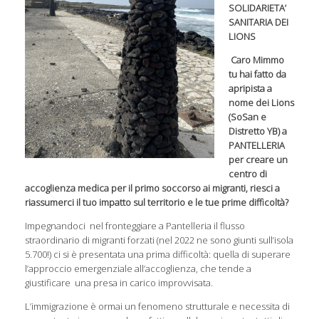
SOLIDARIETA’
SANITARIA DEI
LIONS
Caro Mimmo
tu hai fatto da
apripista a
nome dei Lions
(SoSan e
Distretto YB) a
PANTELLERIA
per creare un
centro di
accoglienza medica per il primo soccorso ai migranti, riesci a
riassumerci il tuo impatto sul territorio e le tue prime difficoltà?
Impegnandoci nel fronteggiare a Pantelleria il flusso
straordinario di migranti forzati (nel 2022 ne sono giunti sull’isola
5.700!) ci si è presentata una prima difficoltà: quella di superare
l’approccio emergenziale all’accoglienza, che tende a
giustificare una presa in carico improvvisata.
L’immigrazione è ormai un fenomeno strutturale e necessita di