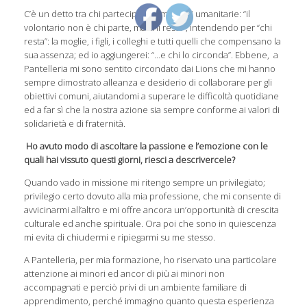
C’è un detto tra chi partecipa alle missioni umanitarie: “il
volontario non è chi parte, ma chi resta”, intendendo per “chi
resta”: la moglie, i figli, i colleghi e tutti quelli che compensano la
sua assenza; ed io aggiungerei: “…e chi lo circonda”. Ebbene, a
Pantelleria mi sono sentito circondato dai Lions che mi hanno
sempre dimostrato alleanza e desiderio di collaborare per gli
obiettivi comuni, aiutandomi a superare le difficoltà quotidiane
ed a far sì che la nostra azione sia sempre conforme ai valori di
solidarietà e di fraternità.
Ho avuto modo di ascoltare la passione e l’emozione con le
quali hai vissuto questi giorni, riesci a descrivercele?
Quando vado in missione mi ritengo sempre un privilegiato;
privilegio certo dovuto alla mia professione, che mi consente di
avvicinarmi all’altro e mi offre ancora un’opportunità di crescita
culturale ed anche spirituale. Ora poi che sono in quiescenza
mi evita di chiudermi e ripiegarmi su me stesso.
A Pantelleria, per mia formazione, ho riservato una particolare
attenzione ai minori ed ancor di più ai minori non
accompagnati e perciò privi di un ambiente familiare di
apprendimento, perché immagino quanto questa esperienza