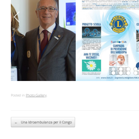
Posted in
Photo Gallery
.
Post navigation
←
Una Idroambulanza per il Congo