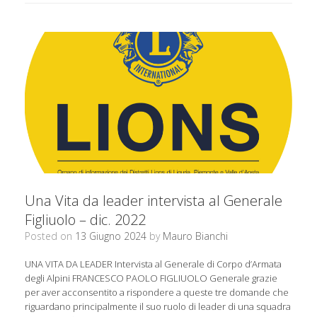
Una Vita da leader intervista al Generale
Figliuolo – dic. 2022
Posted on
13 Giugno 2024
by
Mauro Bianchi
UNA VITA DA LEADER Intervista al Generale di Corpo d’Armata
degli Alpini FRANCESCO PAOLO FIGLIUOLO Generale grazie
per aver acconsentito a rispondere a queste tre domande che
riguardano principalmente il suo ruolo di leader di una squadra