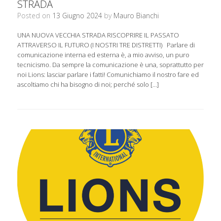
STRADA
Posted on
13 Giugno 2024
by
Mauro Bianchi
UNA NUOVA VECCHIA STRADA RISCOPRIRE IL PASSATO
ATTRAVERSO IL FUTURO (I NOSTRI TRE DISTRETTI) Parlare di
comunicazione interna ed esterna è, a mio avviso, un puro
tecnicismo. Da sempre la comunicazione è una, soprattutto per
noi Lions: lasciar parlare i fatti! Comunichiamo il nostro fare ed
ascoltiamo chi ha bisogno di noi; perché solo […]