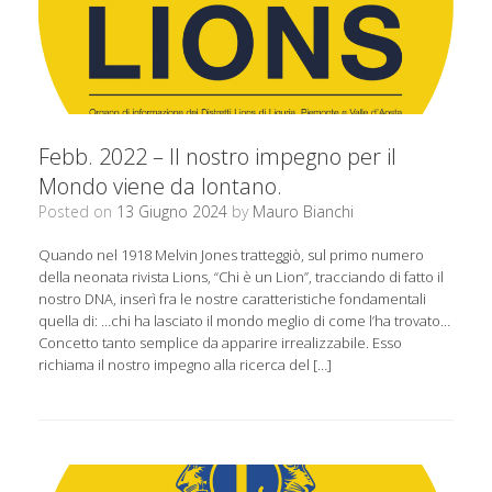
Febb. 2022 – Il nostro impegno per il
Mondo viene da lontano.
Posted on
13 Giugno 2024
by
Mauro Bianchi
Quando nel 1918 Melvin Jones tratteggiò, sul primo numero
della neonata rivista Lions, “Chi è un Lion”, tracciando di fatto il
nostro DNA, inserì fra le nostre caratteristiche fondamentali
quella di: …chi ha lasciato il mondo meglio di come l’ha trovato…
Concetto tanto semplice da apparire irrealizzabile. Esso
richiama il nostro impegno alla ricerca del […]