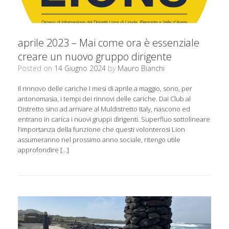
aprile 2023 – Mai come ora è essenziale
creare un nuovo gruppo dirigente
Posted on
14 Giugno 2024
by
Mauro Bianchi
Il rinnovo delle cariche I mesi di aprile a maggio, sono, per
antonomasia, i tempi dei rinnovi delle cariche. Dai Club al
Distretto sino ad arrivare al Muldistretto Italy, nascono ed
entrano in carica i nuovi gruppi dirigenti. Superfluo sottolineare
l’importanza della funzione che questi volonterosi Lion
assumeranno nel prossimo anno sociale, ritengo utile
approfondire […]