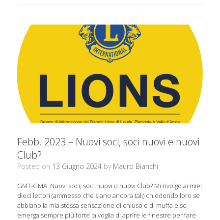
Febb. 2023 – Nuovi soci, soci nuovi e nuovi
Club?
Posted on
13 Giugno 2024
by
Mauro Bianchi
GMT-GMA Nuovi soci, soci nuovi o nuovi Club? Mi rivolgo ai miei
dieci lettori (ammesso che siano ancora tali) chiedendo loro se
abbiano la mia stessa sensazione di chiuso e di muffa e se
emerga sempre più forte la voglia di aprire le finestre per fare