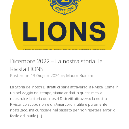
Dicembre 2022 – La nostra storia: la
Rivista LIONS
Posted on
13 Giugno 2024
by
Mauro Bianchi
La Storia dei nostri Distretti ci parla attraverso la Rivista. Come in
un bel viaggio nel tempo, siamo andati in questi mesi a
ricostruire la storia dei nostri Distretti attraverso la nostra
Rivista. Lo scopo non è un Amarcord inutile e puramente
nostalgico, ma curiosare nel passato per non ripetere errori di
facile ed inutile […]